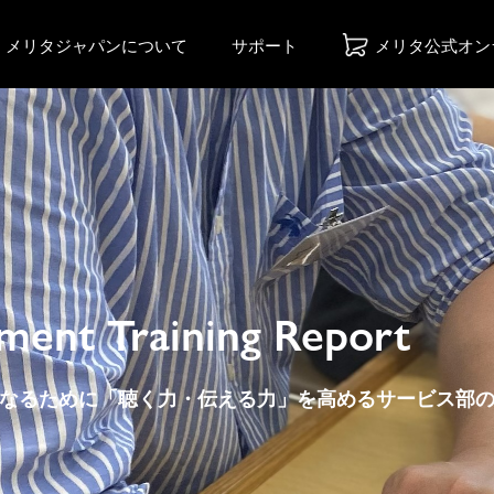
メリタジャパンについて
サポート
メリタ公式オン
ment Training Report
なるために「聴く力・伝える力」を高めるサービス部