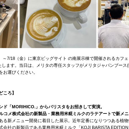
水）～7/18（金）に東京ビッグサイト の南展示棟で開催されるカ
に出展いたします。当日は、メリタの専任スタッフがメリタジャパンブース(N
をお運びください。
どころ】
ド「MORIHICO.」からバリスタをお招きして実演。
ー×マルコメ株式会社の新製品・業務用米糀ミルクのラテアートで新メ
ある新メニュー開発に着目した展示。近年定番になりつつある植物
式会社の新製品である業務用米糀ミルク
「KOJI BARISTA EDITIO