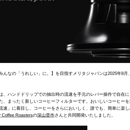
みんなの「うれしい」に。】を目指すメリタジャパンは2025年8
は、ハンドドリップでの抽出時の流速を手元のレバー操作で自在に
た、まったく新しいコーヒーフィルターです。おいしいコーヒーを
流速」に着目し、コーヒーをさらにおいしく、誰でも、簡単に楽し
Coffee Roasters
の
深山晋作
さんと共同開発いたしました。