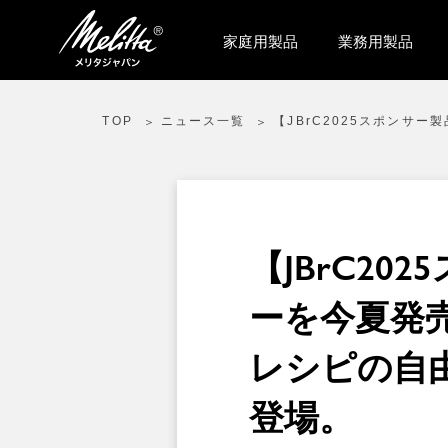
家庭用製品
業務用製品
TOP
ニュース一覧
【JBrC2025スポン
【JBrC2
ーを今夏発
レシピの自
登場。