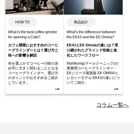
HOW TO
商品紹介
What is the best coffee grinder
What’s the difference between
for opening a Cafe?
the EK43 and the EK Omnia?
カフェ開業におすすめのコーヒ
EK43とEK Omniaの違いは？受
ーグラインダーとは？選び方と
け継がれたグラインド性能と進
味への影響を解説
化したワークフロー
何を選ぶかでコーヒーの味の決
Mahlkonig(マールクーニック)の
め手に大きく関わることとなる
業務用コーヒーグラインダー・
コーヒーグラインダー。選び方
EKシリーズ最新版 EK OMNIAと
のポイントやおすすめをご紹介
レガシーモデル EK43の違いにつ
しています。
いてご紹介。
コラム一覧へ