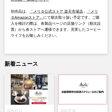
別売品は、
「
メリタ公式ストア 楽天市場店
」
「
メリ
タAmazonストア
」
にて順次取り扱い予定です。ご購
入を検討の際は、各製品ページの店舗リンク（順次設
置）から各ストアへ遷移できます。充実したコーヒー
ライフをお愉しみください。
新着ニュース
2026.07.21
2026.07.06