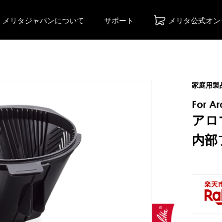
メリタジャパンについて
サポート
メリタ公式オン
家庭用製
For A
アロ
内部