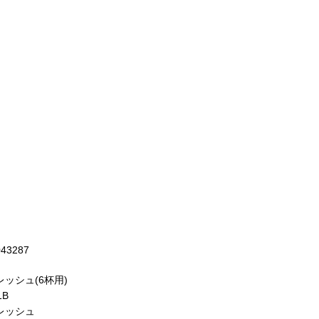
043287
ッシュ(6杯用)
1B
レッシュ