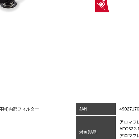
杯用)内部フィルター
JAN
4902717
アロマフレ
AFG622-
対象製品
アロマフ