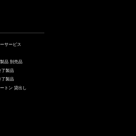
ーサービス
製品 別売品
終了製品
終了製品
ートン 貸出し