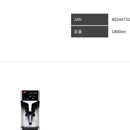
JAN
4024472
容量
1800ml