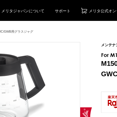
メリタジャパンについて
サポート
メリタ公式オン
GWC/GWB用グラスジャグ
メンテナン
For M
M15
GW