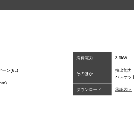
消費電力
3.6kW
アーン(6L)
抽出能力：
そのほか
バスケッ
mm)
ダウンロード
承認図＞