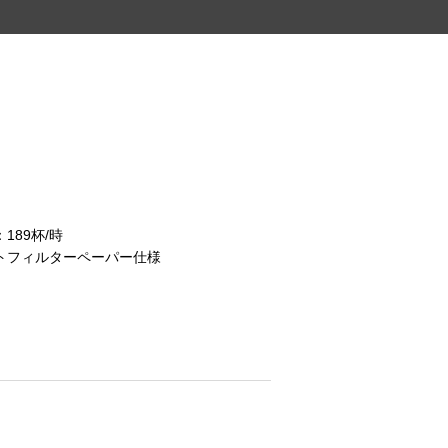
189杯/時
トフィルターペーパー仕様