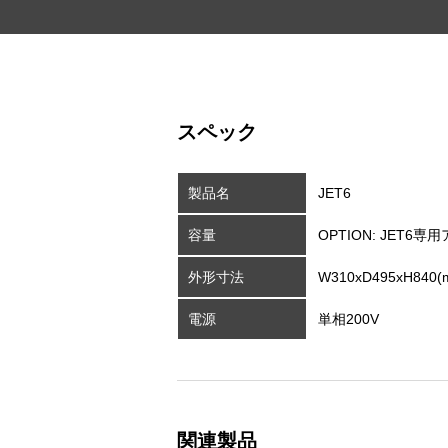
スペック
製品名
JET6
容量
OPTION: JET6専用
外形寸法
W310xD495xH840(
電源
単相200V
関連製品