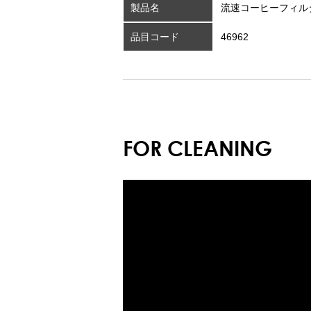
製品名
流速コーヒーフィル
品目コード
46962
FOR CLEANING