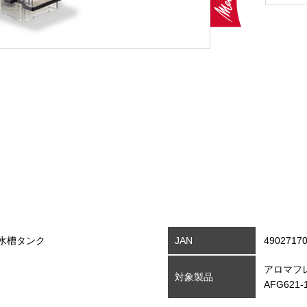
水槽タンク
JAN
4902717
アロマフ
対象製品
AFG621