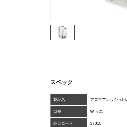
スペック
製品名
アロマフレッシュ用
型番
WT621
品目コード
37018