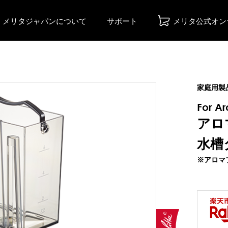
メリタジャパンについて
サポート
メリタ公式オン
家庭用製
For A
アロ
水槽
※アロマフ