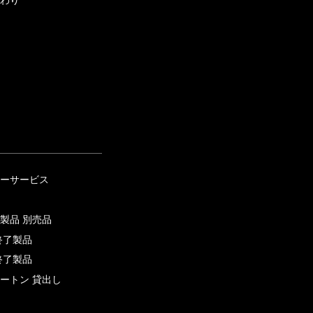
ーサービス
製品 別売品
終了製品
終了製品
ートン 貸出し