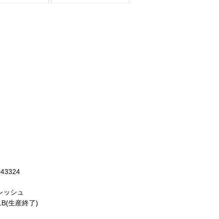
043324
レッシュ
-1B(生産終了)