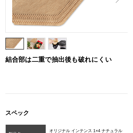
結合部は二重で抽出後も破れにくい
100%無漂白のフィルターペーパー
メリタの10杯用コーヒーメーカーや、
1×4サイズのコーヒーフィルターにご利
用ください
スペック
オリジナル インテンス 1×4 ナチュラル