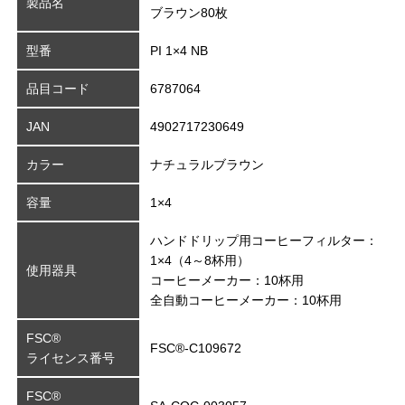
製品名
ブラウン80枚
型番
PI 1×4 NB
品目コード
6787064
JAN
4902717230649
カラー
ナチュラルブラウン
容量
1×4
ハンドドリップ用コーヒーフィルター：
1×4（4～8杯用）
使用器具
コーヒーメーカー：10杯用
全自動コーヒーメーカー：10杯用
FSC®
FSC®-C109672
ライセンス番号
FSC®