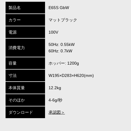
製品名
E65S GbW
カラー
マットブラック
電源
100V
50Hz: 0.55kW
消費電力
60Hz: 0.7kW
容量
ホッパー: 1200g
寸法
W195×D283×H620(mm)
本体質量
12.2kg
そのほか
4-6g/秒
ダウンロード
承認図＞